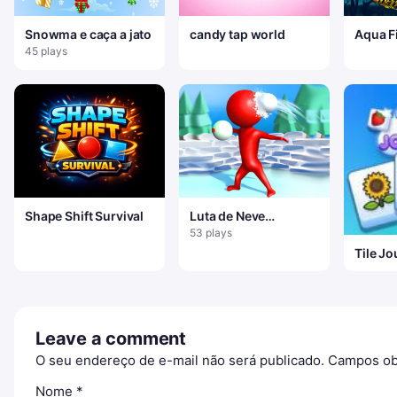
Snowma e caça a jato
candy tap world
Aqua F
45 plays
Shape Shift Survival
Luta de Neve
StickMan
53 plays
Tile J
Leave a comment
O seu endereço de e-mail não será publicado.
Campos ob
Nome
*