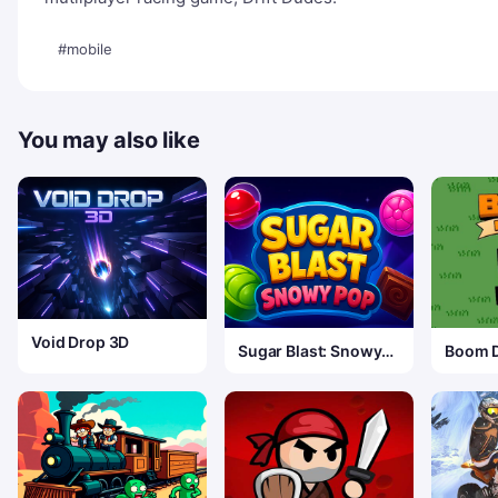
#mobile
You may also like
Void Drop 3D
Sugar Blast: Snowy
Boom D
Pop