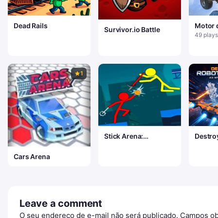
Dead Rails
Motor 
Survivor.io Battle
emoci
49 plays
1
Stick Arena:
Destro
Stickmen
Shoote
Cars Arena
Leave a comment
O seu endereço de e-mail não será publicado.
Campos ob