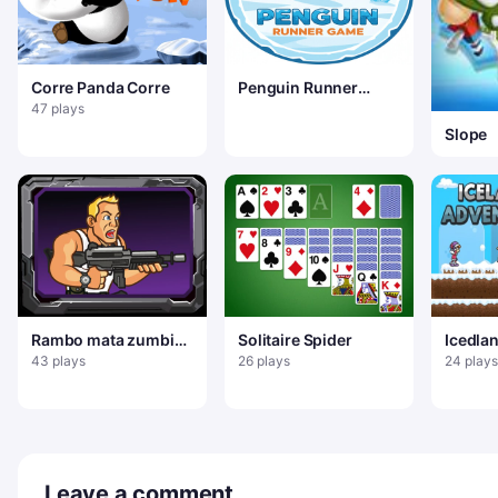
Corre Panda Corre
Penguin Runner
Game
47 plays
Slope
Rambo mata zumbis
Solitaire Spider
Icedla
de natal
43 plays
26 plays
24 plays
Leave a comment