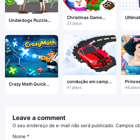
Christmas Game
Ultima
Underdogs Puzzle
Frozen Match 3
23 plays
Odyssey
Game Sweet Baby
Girl
condução em campo
Prince
Crazy Math Quick
de neve
Neve C
41 plays
46 plays
Test
Leave a comment
O seu endereço de e-mail não será publicado.
Campos ob
Nome
*