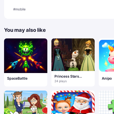
#mobile
You may also like
Princess Stars
SpaceBattle
Anipo
Jigsaw
24 plays