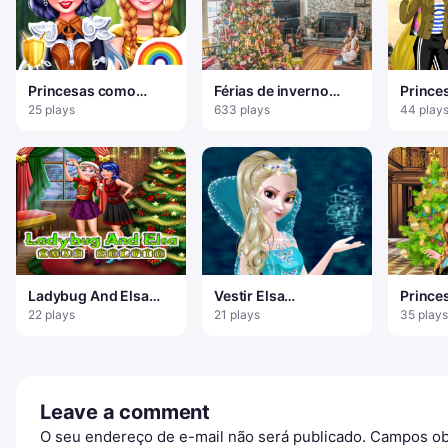
Princesas como
Férias de inverno
Prince
antigas guerreiras
Encontre 100 flocos
Russo
25 plays
633 plays
44 play
de neve
Ladybug And Elsa
Vestir Elsa
Prince
Xmas Selfie
Congelada
22 plays
21 plays
35 plays
Leave a comment
O seu endereço de e-mail não será publicado.
Campos ob