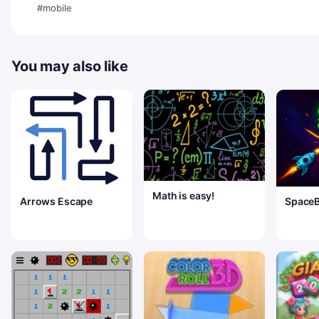
#mobile
You may also like
Math is easy!
Arrows Escape
SpaceB