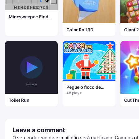
Minesweeper: Find
Bombs
Color Roll 3D
Giant 
Pegue o floco de
neve
48 plays
Toilet Run
Cut Th
Leave a comment
O seu endereço de e-mail não será publicado.
Campos ob