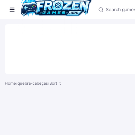
Search games
Home
/
quebra-cabeças
/
Sort It