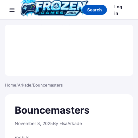
Search games
Log
Search
in
Home
/
Arkade
/
Bouncemasters
Bouncemasters
November 8, 2025
By Elsa
Arkade
mobile