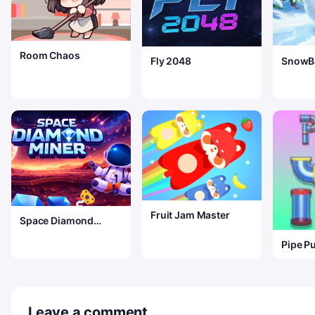
Room Chaos
Fly 2048
SnowBa
Fruit Jam Master
Space Diamond
Miner
Pipe P
Leave a comment