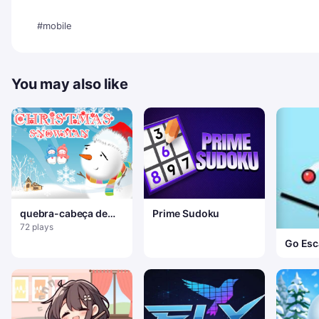
#mobile
You may also like
quebra-cabeça de
Prime Sudoku
boneco de neve de
72 plays
natal
Go Esc