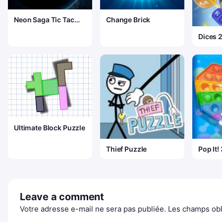
Neon Saga Tic Tac
Change Brick
Toe: 69 Level War
Dices 
Ultimate Block Puzzle
Thief Puzzle
Pop It!
Leave a comment
Votre adresse e-mail ne sera pas publiée.
Les champs obl