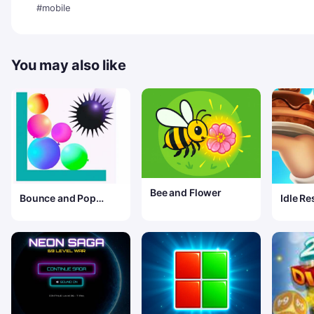
#mobile
You may also like
Bee and Flower
Bounce and Pop
Idle R
Puzzle