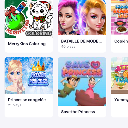
BATAILLE DE MODE
Cookin
MerryKins Coloring
VINTAGE VS SWAG
Lesso
40 plays
Princesse congelée
Yummy 
21 plays
Save the Princess