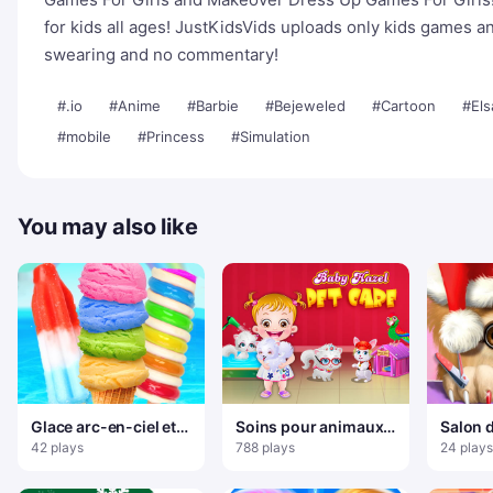
for kids all ages! JustKidsVids uploads only kids games an
swearing and no commentary!
#.io
#Anime
#Barbie
#Bejeweled
#Cartoon
#Els
#mobile
#Princess
#Simulation
You may also like
Glace arc-en-ciel et
Soins pour animaux
Salon 
sucettes glacées
de compagnie Baby
42 plays
788 plays
24 plays
Hazel