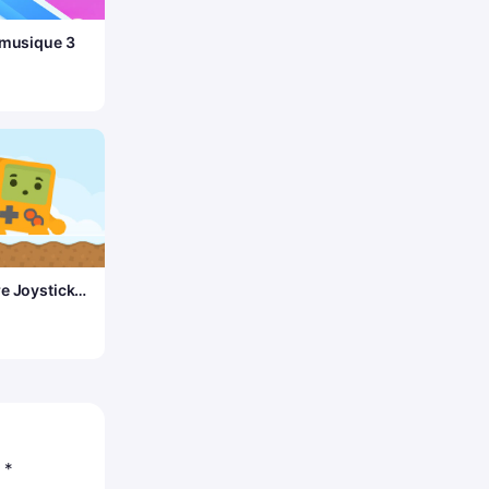
 musique 3
e Joystick
c
*