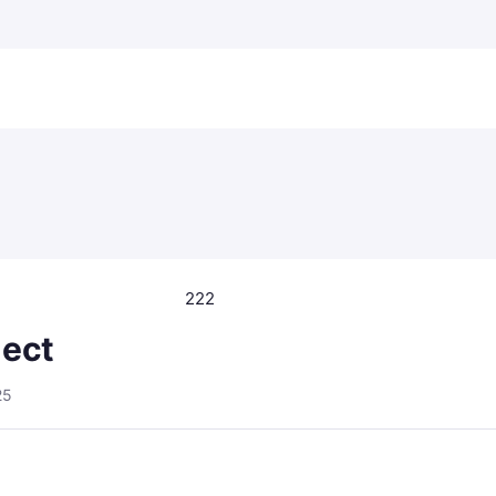
222
nect
25