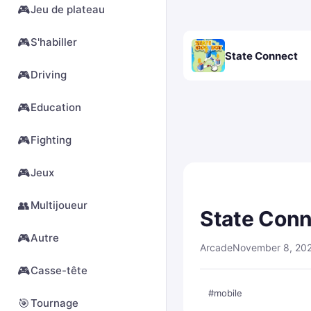
🎮
Jeu de plateau
🎮
S'habiller
State Connect
🎮
Driving
🎮
Education
🎮
Fighting
🎮
Jeux
👥
Multijoueur
State Con
🎮
Autre
Arcade
November 8, 20
🎮
Casse-tête
#mobile
🎯
Tournage