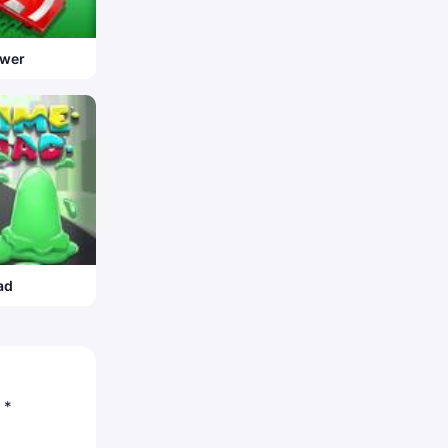
wer
ad
c
*