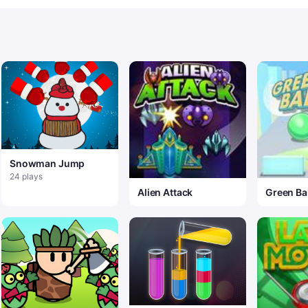
Snowman Jump
24 plays
Alien Attack
Green Bal