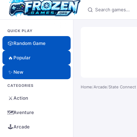
Search games
QUICK PLAY
🎲
Random Game
🔥
Popular
✨
New
CATEGORIES
Home
/
Arcade
/
State Connect
⚔️
Action
🗺️
Aventure
🕹️
Arcade