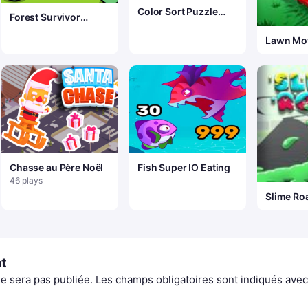
Color Sort Puzzle
Forest Survivor
Game
Rougelike
Lawn Mo
Chasse au Père Noël
Fish Super IO Eating
46 plays
Slime Ro
t
e sera pas publiée.
Les champs obligatoires sont indiqués ave