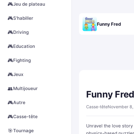
🎮
Jeu de plateau
🎮
S'habiller
Funny Fred
🎮
Driving
🎮
Education
🎮
Fighting
🎮
Jeux
👥
Multijoueur
Funny Fre
🎮
Autre
Casse-tête
November 8,
🎮
Casse-tête
Unravel the love story 
🎯
Tournage
physics-based puzzler