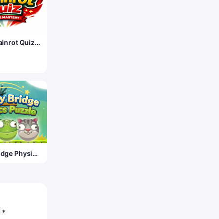
rainrot Quiz
 Meme
idge Physics
c
*