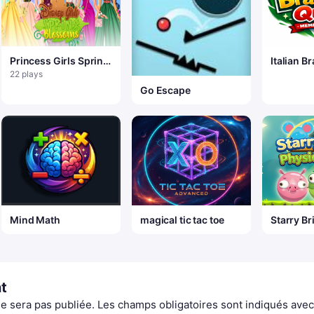
Princess Girls Spring
Italian B
Blossoms
&mdash;
22 plays
Mastery
Go Escape
Mind Math
magical tic tac toe
Starry Br
Puzzle
t
e sera pas publiée.
Les champs obligatoires sont indiqués ave