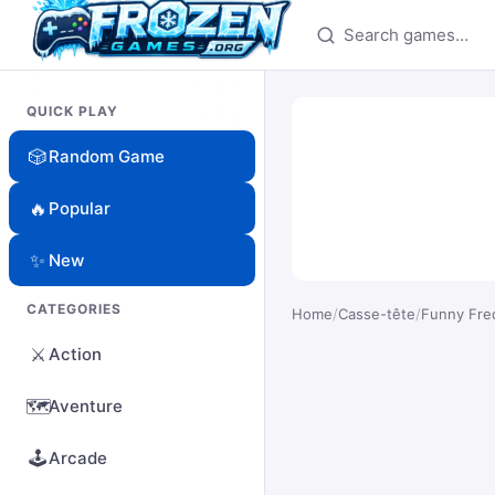
Search games
QUICK PLAY
🎲
Random Game
🔥
Popular
✨
New
CATEGORIES
Home
/
Casse-tête
/
Funny Fre
⚔️
Action
🗺️
Aventure
🕹️
Arcade