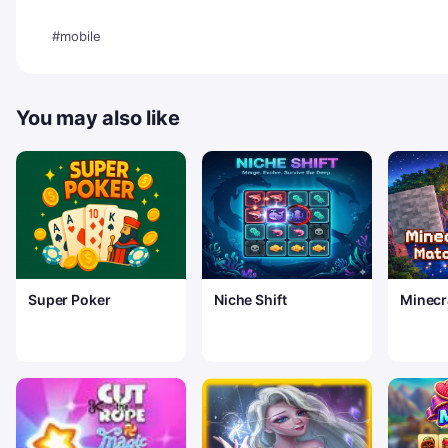
#mobile
You may also like
Super Poker
Niche Shift
Minecr
Matchi