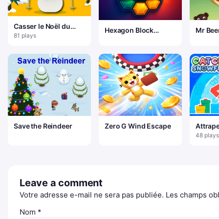
Casser le Noël du
Hexagon Block
Mr Bee
bonhomme de neige
81 plays
Puzzle Game
Save the Reindeer
Zero G Wind Escape
Attrape
neige
48 plays
Leave a comment
Votre adresse e-mail ne sera pas publiée.
Les champs obl
Nom
*