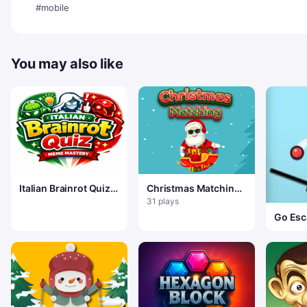
#mobile
You may also like
Italian Brainrot Quiz
Christmas Matching
&mdash; Meme
Game
31 plays
Mastery
Go Esc