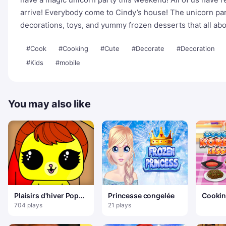
arrive! Everybody come to Cindy’s house! The unicorn par
decorations, toys, and yummy frozen desserts that all abo
#Cook
#Cooking
#Cute
#Decorate
#Decoration
#Kids
#mobile
You may also like
Plaisirs d'hiver Popsy
Princesse congelée
Cookin
Surprise
Lesso
704 plays
21 plays