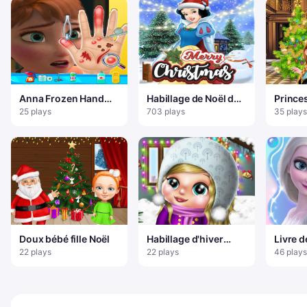
Anna Frozen Hand
Habillage de Noël de
Prince
Doctor: Jeux
Blanche-Neige
An
25 plays
703 plays
35 plays
amusants pour filles
en ligne
Doux bébé fille Noël
Habillage d'hiver
Livre d
pour bébé
pour E
22 plays
22 plays
46 plays