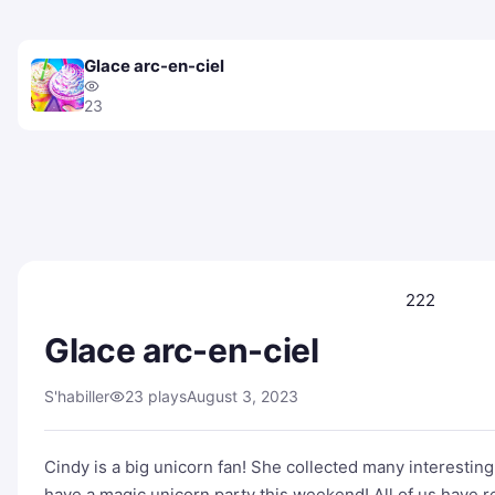
Glace arc-en-ciel
23
222
Glace arc-en-ciel
S'habiller
23 plays
August 3, 2023
Cindy is a big unicorn fan! She collected many interesting
have a magic unicorn party this weekend! All of us have rec